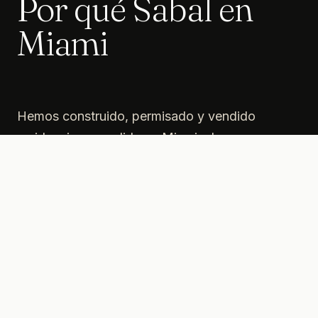
Por qué Sabal en
Miami
Hemos construido, permisado y vendido
residencias a medida en Miami y los
alrededores (Condado de Miami-Dade).
Dominamos las reglas de setback, las coastal
construction control lines cuando aplican, los
distritos históricos y las expectativas de los
comités de diseño. Esa experiencia se traduce
en menos sorpresas — presupuesto,
cronograma, ejecución.