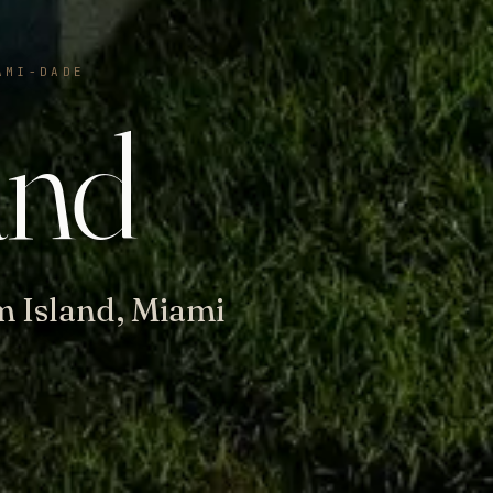
AMI-DADE
and
m Island, Miami