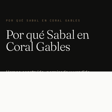
POR QUÉ SABAL EN CORAL GABLES
Por qué Sabal en
Coral Gables
Hemos construido, permisado y vendido
residencias a medida en Coral Gables y los
alrededores (Condado de Miami-Dade).
Dominamos las reglas de setback, las coastal
construction control lines cuando aplican, los
distritos históricos y las expectativas de los