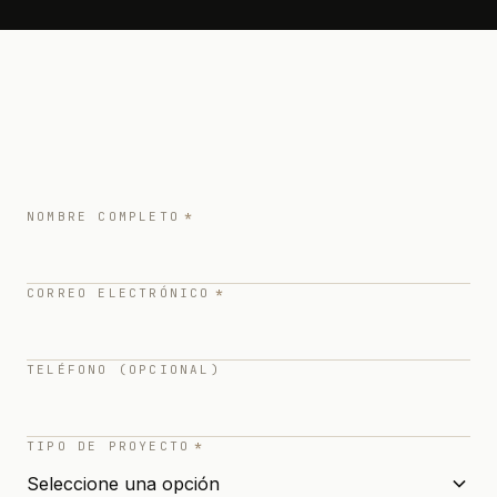
NOMBRE COMPLETO
*
CORREO ELECTRÓNICO
*
TELÉFONO (OPCIONAL)
TIPO DE PROYECTO
*