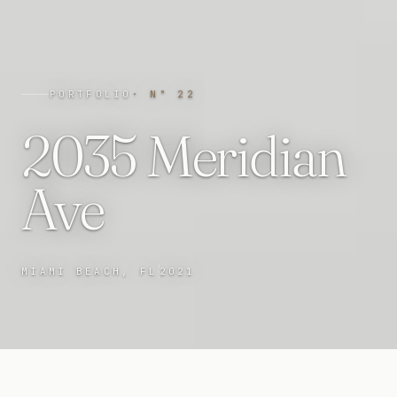
PORTFOLIO
· N°
22
2035 Meridian
Ave
MIAMI BEACH, FL
2021