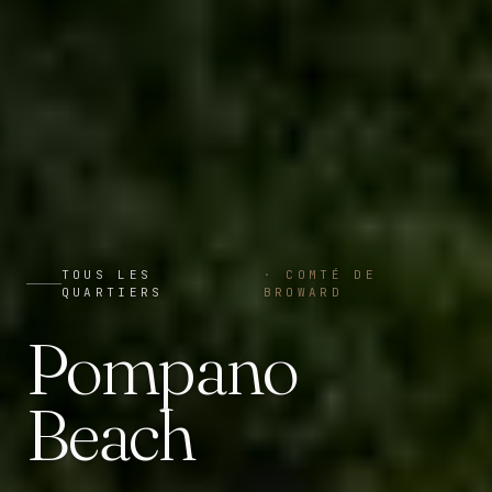
TOUS LES
·
COMTÉ DE
QUARTIERS
BROWARD
Pompano
Beach