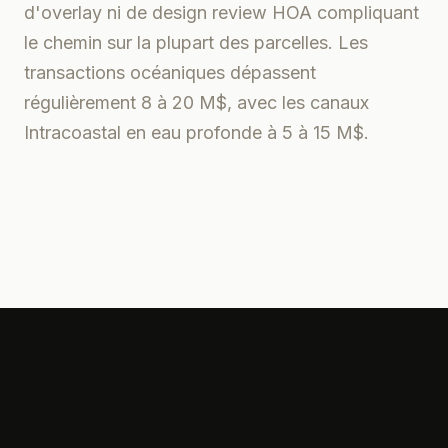
d'overlay ni de design review HOA compliquant
le chemin sur la plupart des parcelles. Les
transactions océaniques dépassent
régulièrement 8 à 20 M$, avec les canaux
Intracoastal en eau profonde à 5 à 15 M$.